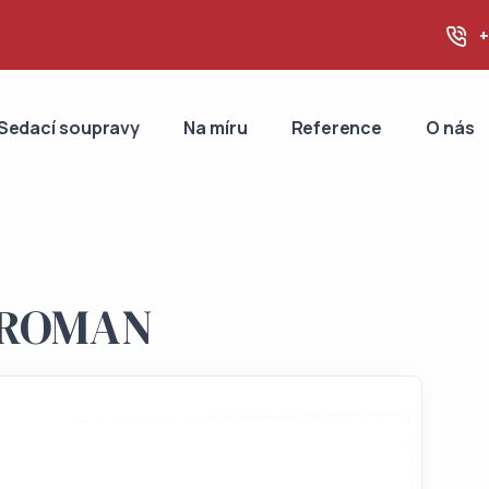
+
Sedací soupravy
Na míru
Reference
O nás
a ROMAN