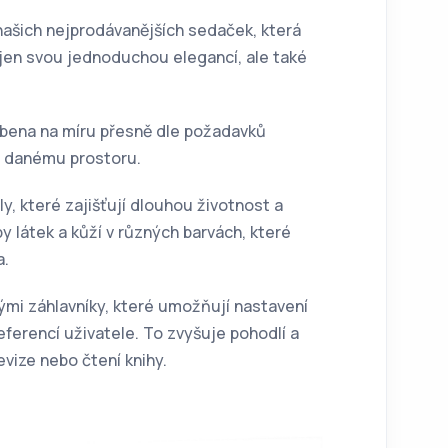
ašich nejprodávanějších sedaček, která
ejen svou jednoduchou elegancí, ale také
obena na míru přesně dle požadavků
a danému prostoru.
ly, které zajišťují dlouhou životnost a
y látek a kůží v různých barvách, které
a.
mi záhlavníky, které umožňují nastavení
eferencí uživatele. To zvyšuje pohodlí a
evize nebo čtení knihy.