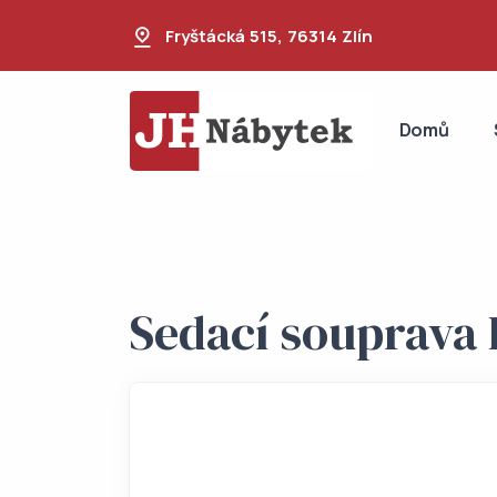
Fryštácká 515, 76314 Zlín
Domů
Sedací souprav